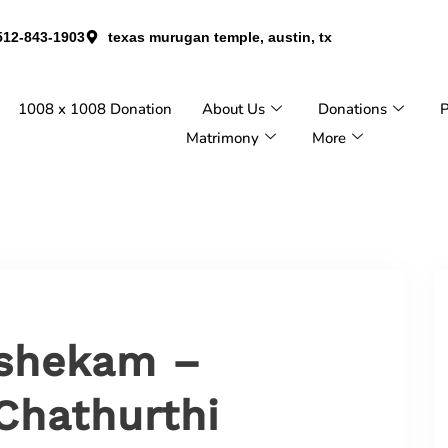
512-843-1903
texas murugan temple, austin, tx
1008 x 1008 Donation
About Us
Donations
P
Matrimony
More
ishekam –
Chathurthi